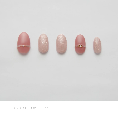
H7040_2303_C040_1SPR