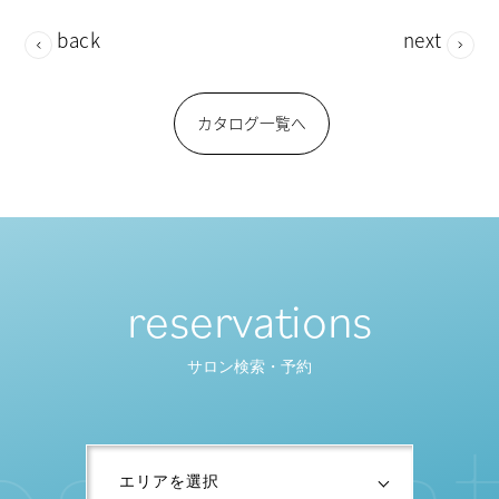
back
next
カタログ一覧へ
reservations
サロン検索・予約
e
s
e
r
v
a