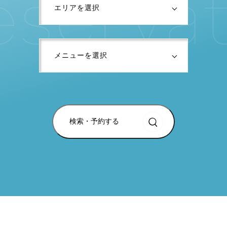
e
s
e
r
v
a
t
検索・予約する