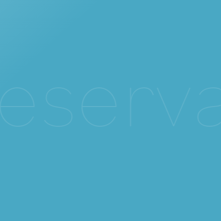
e
s
e
r
v
a