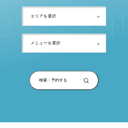
e
s
e
r
v
a
検索・予約する