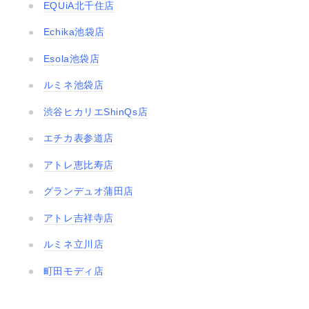
EQUiA北千住店
Echika池袋店
Esola池袋店
ルミネ池袋店
渋谷ヒカリエShinQs店
エチカ表参道店
アトレ恵比寿店
グランデュオ蒲田店
アトレ吉祥寺店
ルミネ立川店
町田モディ店