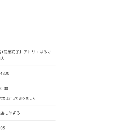
1(月)営業終了】アトリエはるか
幌店
-4800
0:00
外営業は行っておりません
幌店に準ずる
005