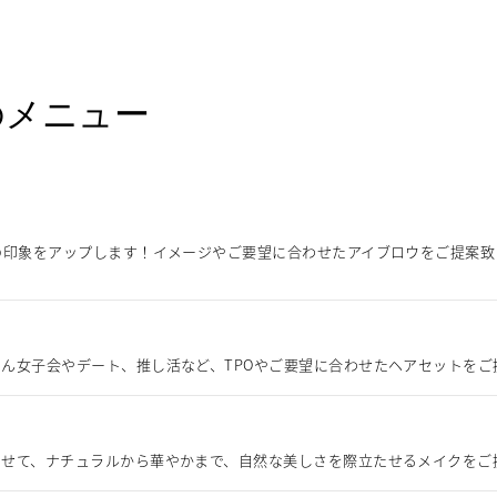
のメニュー
の印象をアップします！イメージやご要望に合わせたアイブロウをご提案
ん女子会やデート、推し活など、TPOやご要望に合わせたヘアセットをご
わせて、ナチュラルから華やかまで、自然な美しさを際立たせるメイクをご