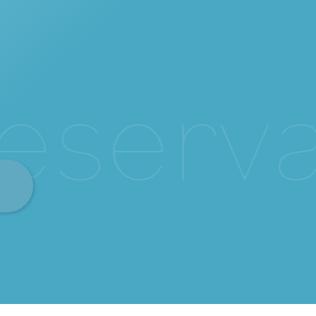
e
s
e
r
v
a