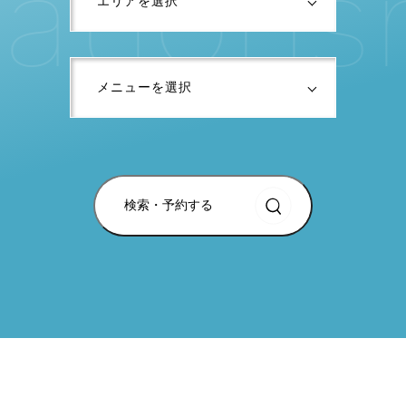
a
t
i
o
n
s
r
検索・予約する