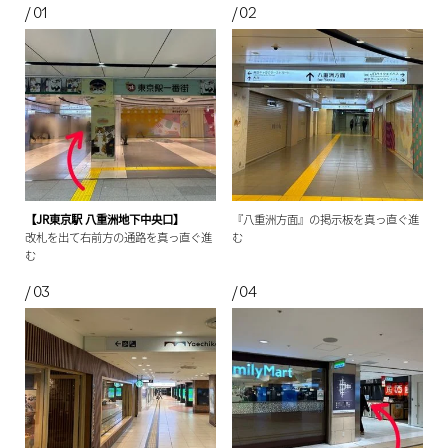
【JR東京駅 八重洲地下中央口】
『八重洲方面』の掲示板を真っ直ぐ進
改札を出て右前方の通路を真っ直ぐ進
む
む