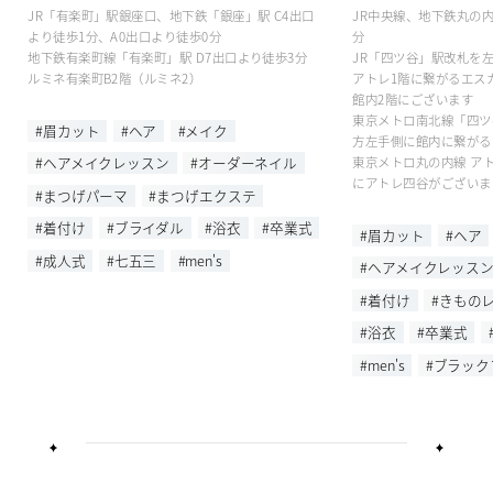
JR「有楽町」駅銀座口、地下鉄「銀座」駅 C4出口
JR中央線、地下鉄丸の
より徒歩1分、A0出口より徒歩0分
分
地下鉄有楽町線「有楽町」駅 D7出口より徒歩3分
JR「四ツ谷」駅改札を
ルミネ有楽町B2階（ルミネ2）
アトレ1階に繋がるエス
館内2階にございます
東京メトロ南北線「四ツ
#眉カット
#ヘア
#メイク
方左手側に館内に繋がる
#ヘアメイクレッスン
#オーダーネイル
東京メトロ丸の内線 ア
にアトレ四谷がございま
#まつげパーマ
#まつげエクステ
#着付け
#ブライダル
#浴衣
#卒業式
#眉カット
#ヘア
#成人式
#七五三
#men's
#ヘアメイクレッス
#着付け
#きもの
#浴衣
#卒業式
#men's
#ブラッ