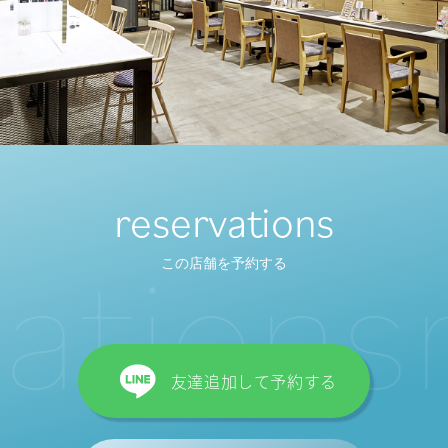
reservations
a
t
i
o
n
s
r
この店舗を予約する
友達追加して予約する