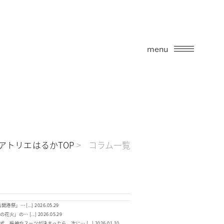
menu
アトリエはるかTOP
コラム一覧