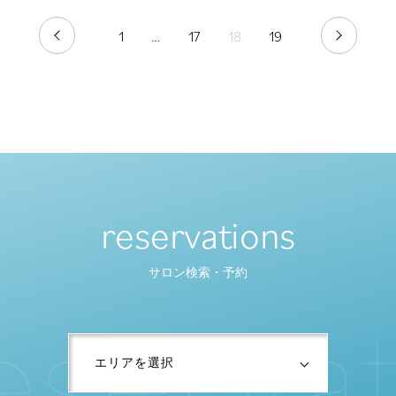
1
…
17
18
19
PREV
NEXT
reservations
サロン検索・予約
e
s
e
r
v
a