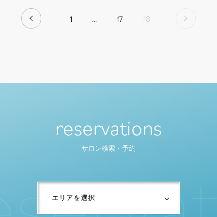
1
…
17
18
PREV
NEXT
reservations
サロン検索・予約
e
s
e
r
v
a
t